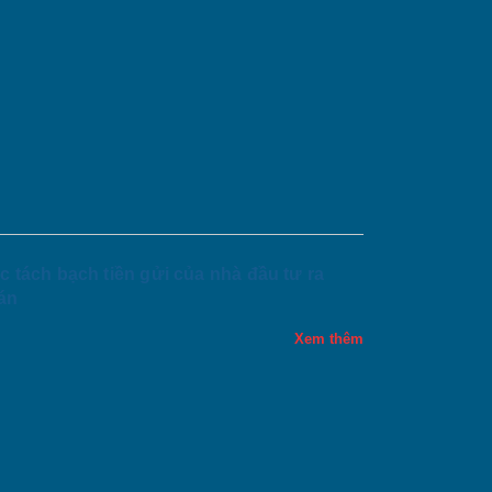
c tách bạch tiền gửi của nhà đầu tư ra
án
Xem thêm