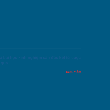
à bài học kinh nghiệm cần đúc kết từ cuộc
 qua
Xem thêm