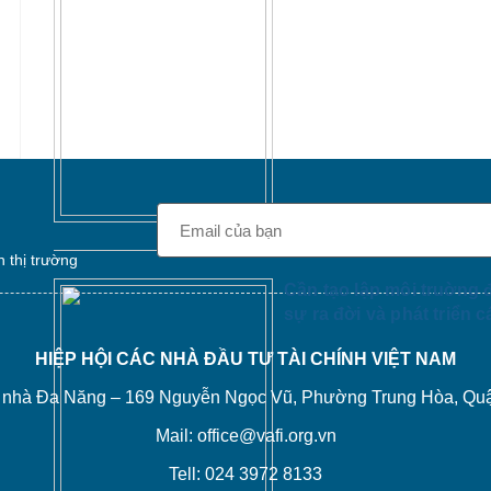
n thị trường
Cần tạo lập môi truờng 
sự ra đời và phát triển 
HIỆP HỘI CÁC NHÀ ĐẦU TƯ TÀI CHÍNH VIỆT NAM
òa nhà Đa Năng – 169 Nguyễn Ngọc Vũ, Phường Trung Hòa, Qu
Mail: office@vafi.org.vn
Tell: 024 3972 8133