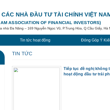
I CÁC NHÀ ĐẦU TƯ TÀI CHÍNH VIỆT NA
NAM ASSOCIATION OF FINANCIAL INVESTORS)
tòa nhà Đa Năng – 169 Nguyễn Ngọc Vũ, P.Trung Hòa, Q.Cầu Giấy, Hà 
Tin tức hoạt động
Đóng Góp Ý Kiế
TIN TỨC
Tiếp tục đề nghị không 
hoạt động đầu tư trái p