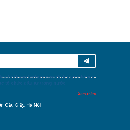
đầu tư thuận lợi hơn nữa để khuyến khích
các tổ chức đầu tư trong nước
Xem thêm
ận Cầu Giấy, Hà Nội