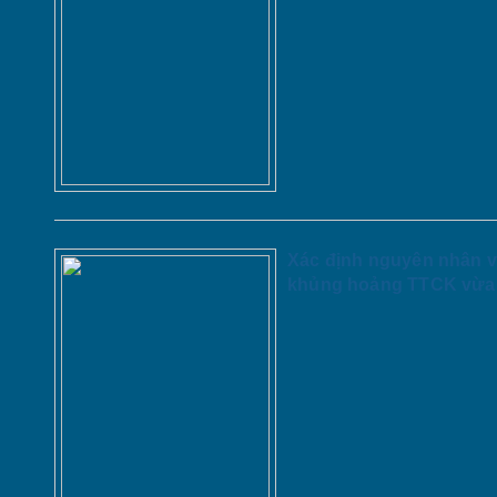
Xác định nguyên nhân v
khủng hoảng TTCK vừa