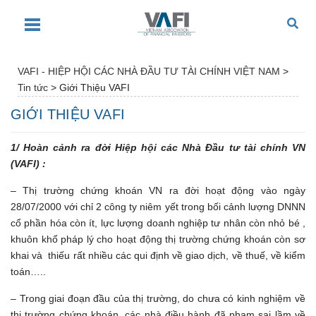
VAFI - HIỆP HỘI CÁC NHÀ ĐẦU TƯ TÀI CHÍNH VIỆT NAM
>
Tin tức
>
Giới Thiệu VAFI
GIỚI THIỆU VAFI
1/ Hoàn cảnh ra đời Hiệp hội các Nhà Đầu tư tài chính VN
(VAFI) :
– Thị trường chứng khoán VN ra đời hoạt động vào ngày
28/07/2000 với chỉ 2 công ty niêm yết trong bối cảnh lượng DNNN
cổ phần hóa còn ít, lực lượng doanh nghiệp tư nhân còn nhỏ bé ,
khuôn khổ pháp lý cho hoạt động thị trường chứng khoán còn sơ
khai và thiếu rất nhiều các qui định về giao dịch, về thuế, về kiểm
toán…..
– Trong giai đoạn đầu của thị trường, do chưa có kinh nghiệm về
thị trường chứng khoán, các nhà điều hành đã phạm sai lầm về