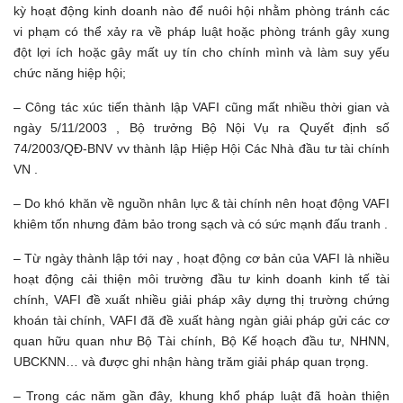
kỳ hoạt động kinh doanh nào để nuôi hội nhằm phòng tránh các
vi phạm có thể xảy ra về pháp luật hoặc phòng tránh gây xung
đột lợi ích hoặc gây mất uy tín cho chính mình và làm suy yếu
chức năng hiệp hội;
– Công tác xúc tiến thành lập VAFI cũng mất nhiều thời gian và
ngày 5/11/2003 , Bộ trưởng Bộ Nội Vụ ra Quyết định số
74/2003/QĐ-BNV vv thành lập Hiệp Hội Các Nhà đầu tư tài chính
VN .
– Do khó khăn về nguồn nhân lực & tài chính nên hoạt động VAFI
khiêm tốn nhưng đảm bảo trong sạch và có sức mạnh đấu tranh .
– Từ ngày thành lập tới nay , hoạt động cơ bản của VAFI là nhiều
hoạt động cải thiện môi trường đầu tư kinh doanh kinh tế tài
chính, VAFI đề xuất nhiều giải pháp xây dựng thị trường chứng
khoán tài chính, VAFI đã đề xuất hàng ngàn giải pháp gửi các cơ
quan hữu quan như Bộ Tài chính, Bộ Kế hoạch đầu tư, NHNN,
UBCKNN… và được ghi nhận hàng trăm giải pháp quan trọng.
– Trong các năm gần đây, khung khổ pháp luật đã hoàn thiện