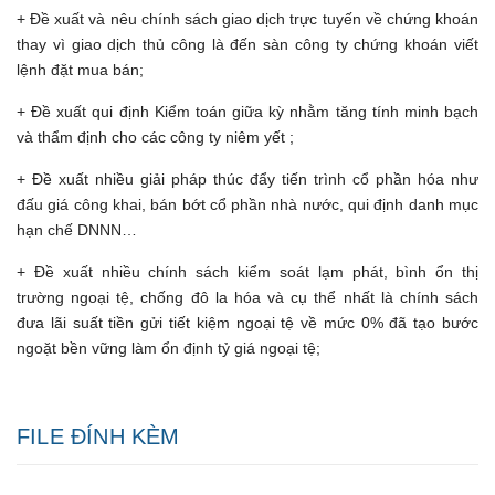
+ Đề xuất và nêu chính sách giao dịch trực tuyến về chứng khoán
thay vì giao dịch thủ công là đến sàn công ty chứng khoán viết
lệnh đặt mua bán;
+ Đề xuất qui định Kiểm toán giữa kỳ nhằm tăng tính minh bạch
và thẩm định cho các công ty niêm yết ;
+ Đề xuất nhiều giải pháp thúc đẩy tiến trình cổ phần hóa như
đấu giá công khai, bán bớt cổ phần nhà nước, qui định danh mục
hạn chế DNNN…
+ Đề xuất nhiều chính sách kiểm soát lạm phát, bình ổn thị
trường ngoại tệ, chống đô la hóa và cụ thể nhất là chính sách
đưa lãi suất tiền gửi tiết kiệm ngoại tệ về mức 0% đã tạo bước
ngoặt bền vững làm ổn định tỷ giá ngoại tệ;
FILE ĐÍNH KÈM