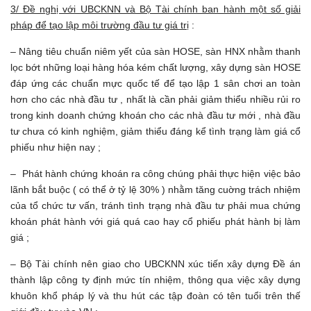
3/ Đề nghị với UBCKNN và Bộ Tài chính ban hành một số giải
pháp để tạo lập môi trường đầu tư giá trị
:
– Nâng tiêu chuẩn niêm yết của sàn HOSE, sàn HNX nhằm thanh
lọc bớt những loại hàng hóa kém chất lượng, xây dựng sàn HOSE
đáp ứng các chuẩn mực quốc tế để tạo lập 1 sân chơi an toàn
hơn cho các nhà đầu tư , nhất là cần phải giảm thiểu nhiều rủi ro
trong kinh doanh chứng khoán cho các nhà đầu tư mới , nhà đầu
tư chưa có kinh nghiệm, giảm thiểu đáng kể tình trạng làm giá cổ
phiếu như hiện nay ;
– Phát hành chứng khoán ra công chúng phải thực hiện việc bảo
lãnh bắt buộc ( có thể ở tỷ lệ 30% ) nhằm tăng cuờng trách nhiệm
của tổ chức tư vấn, tránh tình trạng nhà đầu tư phải mua chứng
khoán phát hành với giá quá cao hay cổ phiếu phát hành bị làm
giá ;
– Bộ Tài chính nên giao cho UBCKNN xúc tiến xây dựng Đề án
thành lập công ty định mức tín nhiệm, thông qua việc xây dựng
khuôn khổ pháp lý và thu hút các tập đoàn có tên tuổi trên thế