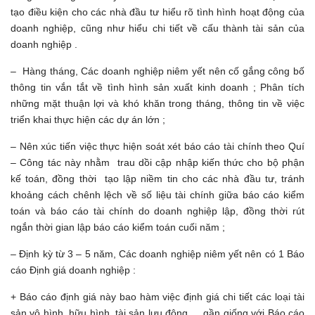
tạo điều kiện cho các nhà đầu tư hiểu rõ tình hình hoạt động của
doanh nghiệp, cũng như hiểu chi tiết về cấu thành tài sản của
doanh nghiệp .
– Hàng tháng, Các doanh nghiệp niêm yết nên cố gắng công bố
thông tin vắn tắt về tình hình sản xuất kinh doanh ; Phân tích
những mặt thuận lợi và khó khăn trong tháng, thông tin về việc
triển khai thực hiện các dự án lớn ;
– Nên xúc tiến việc thực hiện soát xét báo cáo tài chính theo Quí
– Công tác này nhằm trau dồi cập nhập kiến thức cho bộ phận
kế toán, đồng thời tạo lập niềm tin cho các nhà đầu tư, tránh
khoảng cách chênh lệch về số liệu tài chính giữa báo cáo kiểm
toán và báo cáo tài chính do doanh nghiệp lập, đồng thời rút
ngắn thời gian lập báo cáo kiểm toán cuối năm ;
– Định kỳ từ 3 – 5 năm, Các doanh nghiệp niêm yết nên có 1 Báo
cáo Định giá doanh nghiệp :
+ Báo cáo định giá này bao hàm việc định giá chi tiết các loại tài
sản vô hình, hữu hình, tài sản lưu động…. gần giống với Báo cáo