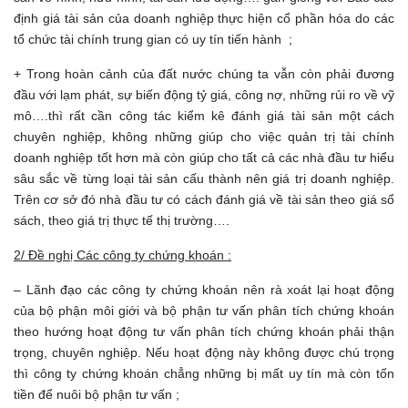
định giá tài sản của doanh nghiệp thực hiện cổ phần hóa do các
tổ chức tài chính trung gian có uy tín tiến hành ;
+ Trong hoàn cảnh của đất nước chúng ta vẫn còn phải đương
đầu với lạm phát, sự biến động tỷ giá, công nợ, những rủi ro về vỹ
mô….thì rất cần công tác kiểm kê đánh giá tài sản một cách
chuyên nghiệp, không những giúp cho việc quản trị tài chính
doanh nghiệp tốt hơn mà còn giúp cho tất cả các nhà đầu tư hiểu
sâu sắc về từng loại tài sản cấu thành nên giá trị doanh nghiệp.
Trên cơ sở đó nhà đầu tư có cách đánh giá về tài sản theo giá sổ
sách, theo giá trị thực tế thị trường….
2/ Đề nghị Các công ty chứng khoán :
– Lãnh đạo các công ty chứng khoán nên rà xoát lại hoạt động
của bộ phận môi giới và bộ phận tư vấn phân tích chứng khoán
theo hướng hoạt động tư vấn phân tích chứng khoán phải thận
trọng, chuyên nghiệp. Nếu hoạt động này không được chú trọng
thì công ty chứng khoán chẳng những bị mất uy tín mà còn tốn
tiền để nuôi bộ phận tư vấn ;