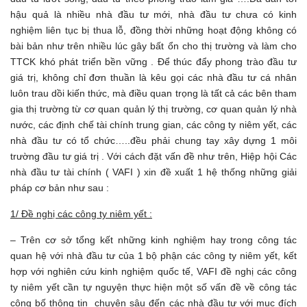
hậu quả là nhiều nhà đầu tư mới, nhà đầu tư chưa có kinh
nghiệm liên tục bị thua lỗ, đồng thời những hoạt động không có
bài bản như trên nhiều lúc gây bất ổn cho thị trường và làm cho
TTCK khó phát triển bền vững . Để thúc đẩy phong trào đầu tư
giá trị, không chỉ đơn thuần là kêu gọi các nhà đầu tư cá nhân
luôn trau dồi kiến thức, mà điều quan trọng là tất cả các bên tham
gia thị trường từ cơ quan quản lý thị trường, cơ quan quản lý nhà
nước, các định chế tài chính trung gian, các công ty niêm yết, các
nhà đầu tư có tổ chức…..đều phải chung tay xây dựng 1 môi
trường đầu tư giá trị . Với cách đặt vấn đề như trên, Hiệp hội Các
nhà đầu tư tài chính ( VAFI ) xin đề xuất 1 hệ thống những giải
pháp cơ bản như sau :
1/ Đề nghị các công ty niêm yết :
– Trên cơ sở tổng kết những kinh nghiệm hay trong công tác
quan hệ với nhà đầu tư của 1 bộ phận các công ty niêm yết, kết
hợp với nghiên cứu kinh nghiệm quốc tế, VAFI đề nghị các công
ty niêm yết cần tự nguyện thực hiện một số vấn đề về công tác
công bố thông tin chuyên sâu đến các nhà đầu tư với mục đích