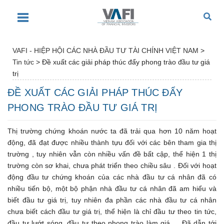
VAFI - HIỆP HỘI CÁC NHÀ ĐẦU TƯ TÀI CHÍNH VIỆT NAM
>
Tin tức
>
Đề xuất các giải pháp thúc đẩy phong trào đầu tư giá
trị
ĐỀ XUẤT CÁC GIẢI PHÁP THÚC ĐẨY
PHONG TRÀO ĐẦU TƯ GIÁ TRỊ
Thị trường chứng khoán nước ta đã trải qua hơn 10 năm hoạt
động, đã đạt được nhiều thành tựu đối với các bên tham gia thị
trường , tuy nhiên vẫn còn nhiều vấn đề bất cập, thể hiện 1 thị
trường còn sơ khai, chưa phát triển theo chiều sâu . Đối với hoạt
động đầu tư chứng khoán của các nhà đầu tư cá nhân đã có
nhiều tiến bộ, một bộ phận nhà đầu tư cá nhân đã am hiểu và
biết đầu tư giá trị, tuy nhiên đa phần các nhà đầu tư cá nhân
chưa biết cách đầu tư giá trị, thể hiện là chỉ đầu tư theo tin tức,
đầu tư lướt sóng, đầu tư theo phong trào làm giá ….Đã dẫn tới