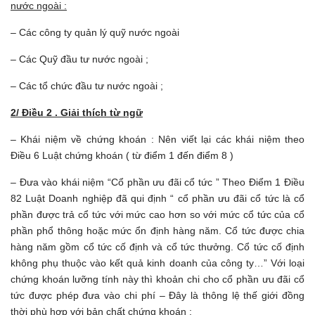
nước ngoài :
– Các công ty quản lý quỹ nước ngoài
– Các Quỹ đầu tư nước ngoài ;
– Các tổ chức đầu tư nước ngoài ;
2/ Điều 2 . Giải thích từ ngữ
– Khái niệm về chứng khoán : Nên viết lại các khái niệm theo
Điều 6 Luật chứng khoán ( từ điểm 1 đến điểm 8 )
– Đưa vào khái niệm “Cổ phần ưu đãi cổ tức ” Theo Điểm 1 Điều
82 Luật Doanh nghiệp đã qui định “ cổ phần ưu đãi cổ tức là cổ
phần được trả cổ tức với mức cao hơn so với mức cổ tức của cổ
phần phổ thông hoặc mức ổn định hàng năm. Cổ tức được chia
hàng năm gồm cổ tức cố định và cổ tức thưởng. Cổ tức cố định
không phụ thuộc vào kết quả kinh doanh của công ty…” Với loại
chứng khoán lưỡng tính này thì khoản chi cho cổ phần ưu đãi cổ
tức được phép đưa vào chi phí – Đây là thông lệ thế giới đồng
thời phù hợp với bản chất chứng khoán ;