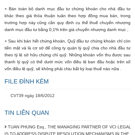
+ Bán toàn bộ danh mục đầu tư chứng khoán cho nhà đầu tư
khác theo giá thỏa thuận tuân theo hợp đồng mua bán, trong
trường hợp này cũng cần quy định cụ thể thuế chuyển nhượng
danh mục đầu tư bằng 0,1% trên giá chuyển nhượng danh mục ;
+ Sau khi bán hết chứng khoán, Quỹ đầu tư chứng khoán chỉ còn
tiền mặt và là cơ sở để công ty quản lý quỹ chia cho nhà đầu tư
theo tỷ lệ sở hữu chứng chỉ quỹ. Những khoản vốn thu được sau
thanh lý quỹ có thể dưới mức vốn điều lệ ban đầu hoặc trên số
vốn điều lệ quỹ, sẽ không phải chịu bất kỳ loại thuế nào nữa .
FILE ĐÍNH KÈM
CV739 ngày 18/6/2012
TIN LIÊN QUAN
TUAN PHUNG Esq., THE MANAGING PARTNER OF VCI LEGAL
IS TO ADDRESS DISPUTE RESOLUTION MECHANISMS IN THE