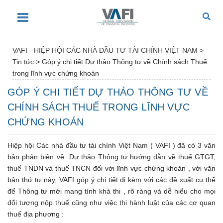
VAFI - HIỆP HỘI CÁC NHÀ ĐẦU TƯ TÀI CHÍNH VIỆT NAM
>
Tin tức
>
Góp ý chi tiết Dự thảo Thông tư về Chính sách Thuế
trong lĩnh vực chứng khoán
GÓP Ý CHI TIẾT DỰ THẢO THÔNG TƯ VỀ
CHÍNH SÁCH THUẾ TRONG LĨNH VỰC
CHỨNG KHOÁN
Hiệp hội Các nhà đầu tư tài chính Việt Nam ( VAFI ) đã có 3 văn
bản phản biện về Dự thảo Thông tư hướng dẫn về thuế GTGT,
thuế TNDN và thuế TNCN đối với lĩnh vực chứng khoán , với văn
bản thứ tư này, VAFI góp ý chi tiết đi kèm với các đề xuất cụ thể
để Thông tư mới mang tính khả thi , rõ ràng và dễ hiểu cho mọi
đối tượng nộp thuế cũng như việc thi hành luật của các cơ quan
thuế địa phương :