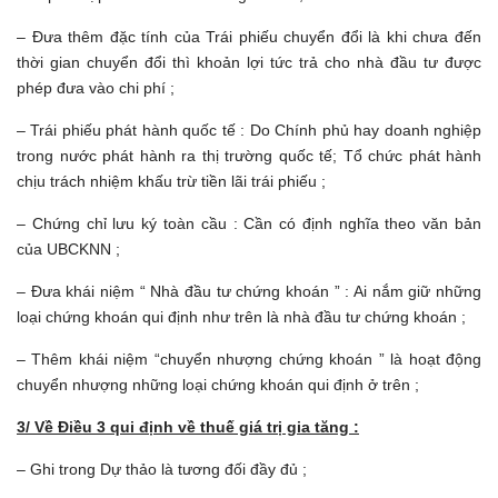
– Đưa thêm đặc tính của Trái phiếu chuyển đổi là khi chưa đến
thời gian chuyển đổi thì khoản lợi tức trả cho nhà đầu tư được
phép đưa vào chi phí ;
– Trái phiếu phát hành quốc tế : Do Chính phủ hay doanh nghiệp
trong nước phát hành ra thị trường quốc tế; Tổ chức phát hành
chịu trách nhiệm khấu trừ tiền lãi trái phiếu ;
– Chứng chỉ lưu ký toàn cầu : Cần có định nghĩa theo văn bản
của UBCKNN ;
– Đưa khái niệm “ Nhà đầu tư chứng khoán ” : Ai nắm giữ những
loại chứng khoán qui định như trên là nhà đầu tư chứng khoán ;
– Thêm khái niệm “chuyển nhượng chứng khoán ” là hoạt động
chuyển nhượng những loại chứng khoán qui định ở trên ;
3/ Về Điều 3 qui định về thuế giá trị gia tăng :
– Ghi trong Dự thảo là tương đối đầy đủ ;