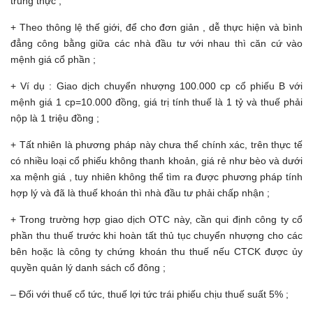
trung thực ;
+ Theo thông lệ thế giới, để cho đơn giản , dễ thực hiện và bình
đẳng công bằng giữa các nhà đầu tư với nhau thì căn cứ vào
mệnh giá cổ phần ;
+ Ví dụ : Giao dịch chuyển nhượng 100.000 cp cổ phiếu B với
mệnh giá 1 cp=10.000 đồng, giá trị tính thuế là 1 tỷ và thuế phải
nộp là 1 triệu đồng ;
+ Tất nhiên là phương pháp này chưa thể chính xác, trên thực tế
có nhiều loại cổ phiếu không thanh khoản, giá rẻ như bèo và dưới
xa mệnh giá , tuy nhiên không thể tìm ra được phương pháp tính
hợp lý và đã là thuế khoán thì nhà đầu tư phải chấp nhận ;
+ Trong trường hợp giao dịch OTC này, cần qui định công ty cổ
phần thu thuế trước khi hoàn tất thủ tục chuyển nhượng cho các
bên hoặc là công ty chứng khoán thu thuế nếu CTCK được ủy
quyền quản lý danh sách cổ đông ;
– Đối với thuế cổ tức, thuế lợi tức trái phiếu chịu thuế suất 5% ;