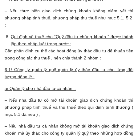
– Nếu thực hiện giao dịch chứng khoán không niêm yết thì
phương pháp tính thuế, phương pháp thu thuế như mục 5.1, 5.2
;
Qui định về thuế cho “Quỹ đầu tư chứng khoán ” được thành
lập theo pháp luật trong nước :
Cần phân định cụ thể các hoạt động ủy thác đầu tư để thuận tiện
trong công tác thu thuế , nên chia thành 2 nhóm :
6.1/ Công ty quản lý quỹ quản lý ủy thác đầu tư cho từng đối
tượng riêng lẻ :
a/ Quản lý cho nhà đầu tư cá nhân :
– Nếu nhà đầu tư có mở tài khoản giao dịch chứng khoán thì
phương pháp tính thuế và thu thuế theo qui định bình thường (
mục 5.1 đã nêu ) ;
– Nếu nhà đầu tư cá nhân không mở tài khoản giao dịch chứng
khoán mà ủy thác cho công ty quản lý quỹ theo những hợp đồng