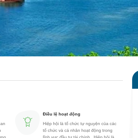
Điều lệ hoạt động
uan
Hiệp hội là tổ chức tự nguyện của các
h
tổ chức và cá nhân hoạt động trong
ường
lĩnh vực đầu tư tài chính . Hiệp hội là