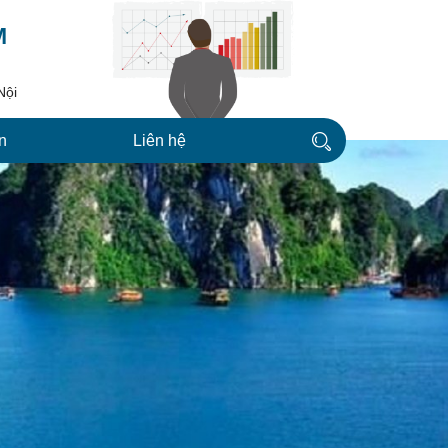
M
Nội
n
Liên hệ