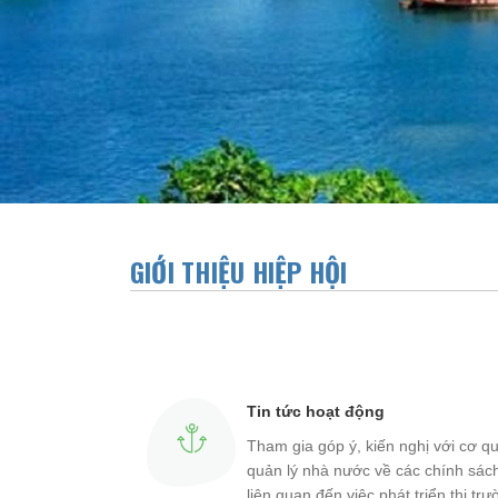
GIỚI THIỆU HIỆP HỘI
Tin tức hoạt động
Tham gia góp ý, kiến nghị với cơ q
quản lý nhà nước về các chính sác
liên quan đến việc phát triển thị tr